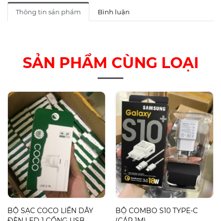
Thông tin sản phẩm
Bình luận
SẢN PHẨM CÙNG LOẠI
BỘ SẠC COCO LIỀN DÂY
BỘ COMBO S10 TYPE-C
ĐÈN LED 1 CỔNG USB
(CÁP 1M)