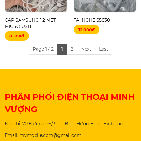
CÁP SAMSUNG 1.2 MÉT
TAI NGHE S5830
MICRO USB
12.000đ
8.500đ
Page 1 / 2
1
2
Next
Last
PHÂN PHỐI ĐIỆN THOẠI MINH
VƯỢNG
Địa chỉ: 70 Đường 26/3 - P. Bình Hưng Hòa - Bình Tân
Email: mvmobile.com@gmail.com