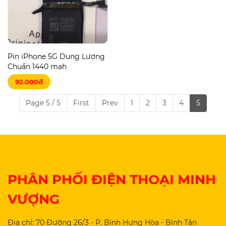
Pin iPhone 5G Dung Lượng
Chuẩn 1440 mah
92.000đ
Page 5 / 5
First
Prev
1
2
3
4
5
PHÂN PHỐI ĐIỆN THOẠI MINH
VƯỢNG
Địa chỉ: 70 Đường 26/3 - P. Bình Hưng Hòa - Bình Tân