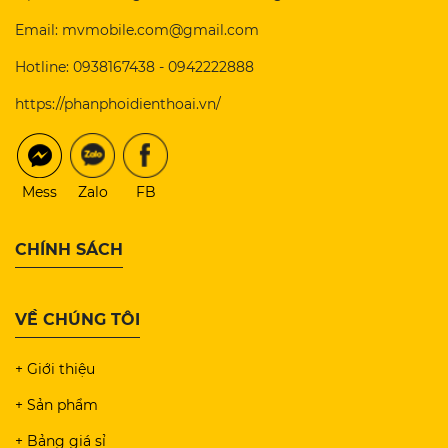
Email: mvmobile.com@gmail.com
Hotline: 0938167438 - 0942222888
https://phanphoidienthoai.vn/
Mess
Zalo
FB
CHÍNH SÁCH
VỀ CHÚNG TÔI
+ Giới thiệu
+ Sản phẩm
+ Bảng giá sỉ