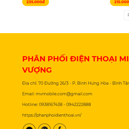
235.000đ
215.00
PHÂN PHỐI ĐIỆN THOẠI M
VƯỢNG
Địa chỉ: 70 Đường 26/3 - P. Bình Hưng Hòa - Bình Tâ
Email: mvmobile.com@gmail.com
Hotline: 0938167438 - 0942222888
https://phanphoidienthoai.vn/