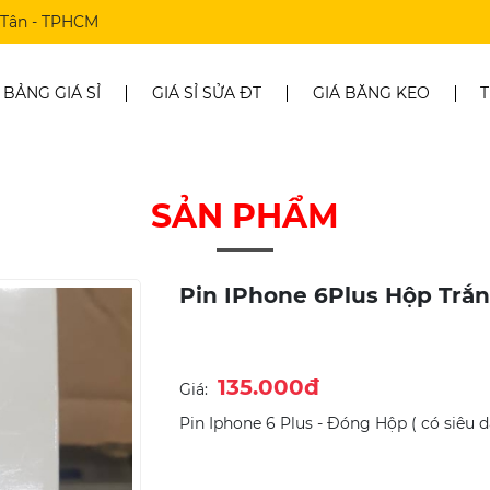
h Tân - TPHCM
BẢNG GIÁ SỈ
GIÁ SỈ SỬA ĐT
GIÁ BĂNG KEO
T
SẢN PHẨM
Pin IPhone 6Plus Hộp Trắn
135.000đ
Giá:
Pin Iphone 6 Plus - Đóng Hộp ( có siêu d