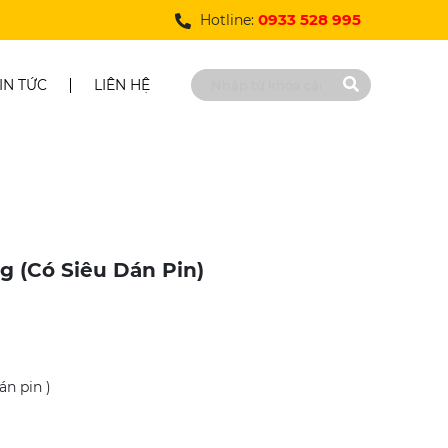
0933 528 995
Hotline:
IN TỨC
LIÊN HỆ
g (có Siêu Dán Pin)
án pin )