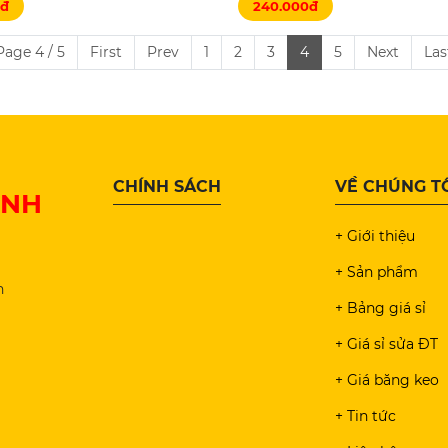
0đ
240.000đ
Page 4 / 5
First
Prev
1
2
3
4
5
Next
Las
CHÍNH SÁCH
VỀ CHÚNG T
INH
+ Giới thiệu
+ Sản phẩm
n
+ Bảng giá sỉ
+ Giá sỉ sửa ĐT
+ Giá băng keo
+ Tin tức