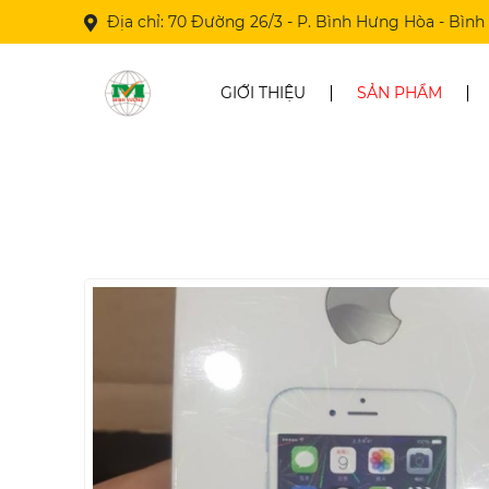
Địa chỉ: 70 Đường 26/3 - P. Bình Hưng Hòa - Bìn
GIỚI THIỆU
SẢN PHẨM