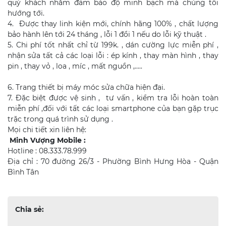
quý khách nhằm đảm bảo độ minh bạch mà chúng tôi
hướng tới.
4. Được thay linh kiện mới, chính hãng 100% , chất lượng
bảo hành lên tới 24 tháng , lỗi 1 đổi 1 nếu do lỗi kỹ thuật .
5. Chi phí tốt nhất chỉ từ 199k. , dán cường lực miễn phí ,
nhận sửa tất cả các loại lỗi : ép kính , thay màn hình , thay
pin , thay vỏ , loa , míc , mất nguồn ,.....
6. Trang thiết bị máy móc sửa chữa hiện đại.
7. Đặc biệt được vệ sinh , tư vấn , kiểm tra lỗi hoàn toàn
miễn phí ,đối với tất các loại smartphone của bạn gặp trục
trặc trong quá trình sử dụng .
Mọi chi tiết xin liên hệ:
Minh Vượng Mobile :
Hotline : 08.333.78.999
Địa chỉ : 70 đường 26/3 - Phường Bình Hưng Hòa - Quận
Bình Tân
Chia sẻ: