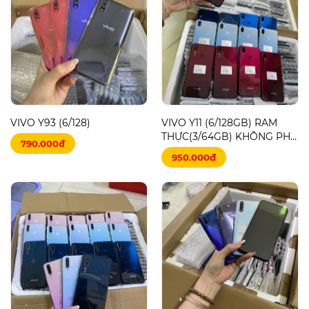
VIVO Y93 (6/128)
VIVO Y11 (6/128GB) RAM
THỰC(3/64GB) KHÔNG PHỤ
790.000đ
KIỆN
950.000đ