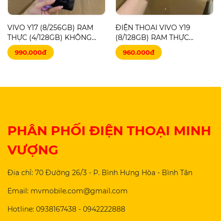
VIVO Y17 (8/256GB) RAM
ĐIỆN THOẠI VIVO Y19
THỰC (4/128GB) KHÔNG
(8/128GB) RAM THỰC
PHỤ KIỆN
KHÔNG PHỤ KIỆN
990.000đ
960.000đ
PHÂN PHỐI ĐIỆN THOẠI MINH
VƯỢNG
Địa chỉ: 70 Đường 26/3 - P. Bình Hưng Hòa - Bình Tân
Email: mvmobile.com@gmail.com
Hotline: 0938167438 - 0942222888