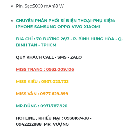
Pin, Sạc:5000 mAh18 W
CHUYÊN PHÂN PHỐI SỈ ĐIỆN THOẠI-PHỤ KIỆN:
IPHONE-SAMSUNG-OPPO-VIVO-XIAOMI
ĐỊA CHỈ : 70 ĐƯỜNG 26/3 - P. BÌNH HƯNG HÒA - Q.
BÌNH TÂN - TPHCM
QUÝ KHÁCH CALL - SMS - ZALO
MISS TRANG : 0932,009.106
MISS KIỀU : 0937.023.733
MISS VÂN : 0977.629.899
MR.DŨNG : 0971.787.920
HOTLINE , KHIẾU NẠI : 0938167438 -
0942222888 MR. VƯỢNG